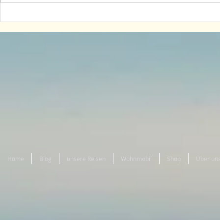
Reisebericht zu unserer
Reiseberic
Wohnmobilreise an die
Wohnmobil
Nordseeküste Dänemarks
Frankreich
Home
Blog
unsere Reisen
Wohnmobil
Shop
Über un