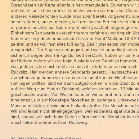
Sprachdaten der Karte ebenfalls herunterzuladen. So waren wir, 
auf das Visuelle beschränkt. Zunächst waren wir über das Chaos
anderen Reiseberichten wurde man zwar bereits vorgewarnt, all
selber erleben, um zu merken, wie real solche Berichte sein könne
er gerade möchte, auf Spuren wird nicht geachtet, abgebogen wi
Einbahnstraßen werden verkehrtherum befahren und Ampeln übe
haben wir es jedoch unbeschadet bis zum Hotel "Maltepe Otel 200
zentral und es war fast alles fußläufig. Das Hotel selbst war mo
ausgereicht. Der Page war engagiert und wollte unbedingt unse
sicherlich wegen des Trinkgelds. Gott sei Dank, haben wir am F
Im Übrigen haben wir erst beim Ausladen des Gepäcks bemerkt,
war, jedoch schon nicht mehr so aussah. Zudem hatten wir auch
Rücksitz. Hier werden andere Standards gesetzt, Hauptsache es 
Zwischenstopp haben wir es uns erst einmal kurz im Hotel beque
rumliegen wollten, sind wir dann aufgebrochen, um die Stadt zu
auf den Weg zum Ataturk Denkmal, welches jedoch ca. 10 Minut
geschlossen wurde. Von Weiten konnten wir es erahnen. Dann ma
Innenstadt, um zur
Kocatepe Moschee
zu gelangen. Unterwegs
Moscheen vorbei, sowie einer Einkaufsstraße. Die Moschee selb
Wir sind leider nicht hineingegangen, weil es bereits spät wurde
sind, sodass wir nicht beim Gebet stören wollten. Somit endete 
anschließend wieder auf den Rückweg.