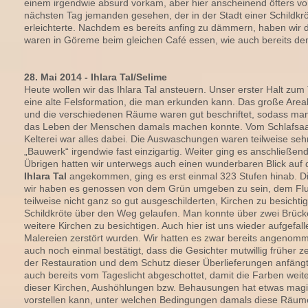
einem irgendwie absurd vorkam, aber hier anscheinend öfters 
nächsten Tag jemanden gesehen, der in der Stadt einer Schildkr
erleichterte. Nachdem es bereits anfing zu dämmern, haben wir 
waren in Göreme beim gleichen Café essen, wie auch bereits den
28. Mai 2014 - Ihlara Tal/Selime
Heute wollen wir das Ihlara Tal ansteuern. Unser erster Halt zum 
eine alte Felsformation, die man erkunden kann. Das große Areal
und die verschiedenen Räume waren gut beschriftet, sodass man 
das Leben der Menschen damals machen konnte. Vom Schlafsaal,
Kelterei war alles dabei. Die Auswaschungen waren teilweise se
„Bauwerk“ irgendwie fast einzigartig. Weiter ging es anschließend
Übrigen hatten wir unterwegs auch einen wunderbaren Blick auf
Ihlara Tal
angekommen, ging es erst einmal 323 Stufen hinab. D
wir haben es genossen von dem Grün umgeben zu sein, dem Flus
teilweise nicht ganz so gut ausgeschilderten, Kirchen zu besichtig
Schildkröte über den Weg gelaufen. Man konnte über zwei Brück
weitere Kirchen zu besichtigen. Auch hier ist uns wieder aufgefal
Malereien zerstört wurden. Wir hatten es zwar bereits angenom
auch noch einmal bestätigt, dass die Gesichter mutwillig früher z
der Restauration und dem Schutz dieser Überlieferungen anfängt
auch bereits vom Tageslicht abgeschottet, damit die Farben weite
dieser Kirchen, Aushöhlungen bzw. Behausungen hat etwas mag
vorstellen kann, unter welchen Bedingungen damals diese Räu