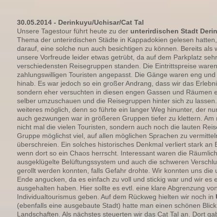
30.05.2014 - Derinkuyu/Uchisar/Cat Tal
Unsere Tagestour führt heute zu der
unterirdischen Stadt Deri
Thema der unterirdischen Städte in Kappadokien gelesen hatten
darauf, eine solche nun auch besichtigen zu können. Bereits als
unsere Vorfreude leider etwas getrübt, da auf dem Parkplatz seh
verschiedensten Reisegruppen standen. Die Eintrittspreise waren
zahlungswilligen Touristen angepasst. Die Gänge waren eng und es
hinab. Es war jedoch so ein großer Andrang, dass wir das Erlebn
sondern eher versuchten in diesen engen Gassen und Räumen ei
selber umzuschauen und die Reisegruppen hinter sich zu lassen.
weiteres möglich, denn so führte ein langer Weg hinunter, der nu
auch gezwungen war in größeren Gruppen tiefer zu klettern. Am 
nicht mal die vielen Touristen, sondern auch noch die lauten Reis
Gruppe möglichst viel, auf allen möglichen Sprachen zu vermittel
überschreien. Ein solches historisches Denkmal verliert stark 
wenn dort so ein Chaos herrscht. Interessant waren die Räumlic
ausgeklügelte Belüftungssystem und auch die schweren Verschlu
gerollt werden konnten, falls Gefahr drohte. Wir konnten uns die u
Ende angucken, da es einfach zu voll und stickig war und wir es 
ausgehalten haben. Hier sollte es evtl. eine klare Abgrenzung 
Individualtourismus geben. Auf dem Rückweg hielten wir noch in
(ebenfalls eine ausgebaute Stadt) hatte man einen schönen Blic
Landschaften. Als nächstes steuerten wir das Cat Tal an. Dort g