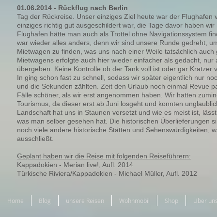
01.06.2014 - Rückflug nach Berlin
Tag der Rückreise. Unser einziges Ziel heute war der Flughafen v
einziges richtig gut ausgeschildert war, die Tage davor haben wir
Flughafen hätte man auch als Trottel ohne Navigationssystem 
war wieder alles anders, denn wir sind unsere Runde gedreht, u
Mietwagen zu finden, was uns nach einer Weile tatsächlich auch
Mietwagens erfolgte auch hier wieder einfacher als gedacht, nur 
übergeben. Keine Kontrolle ob der Tank voll ist oder gar Kratze
In ging schon fast zu schnell, sodass wir später eigentlich nur
und die Sekunden zählten. Zeit den Urlaub noch einmal Revue pas
Fälle schöner, als wir erst angenommen haben. Wir hatten zumi
Tourismus, da dieser erst ab Juni losgeht und konnten unglaubli
Landschaft hat uns in Staunen versetzt und wie es meist ist, lässt
was man selber gesehen hat. Die historischen Überlieferungen sin
noch viele andere historische Stätten und Sehenswürdigkeiten, w
ausschließt.
Geplant haben wir die Reise mit folgenden Reiseführern:
Kappadokien - Merian live!, Aufl. 2014
Türkische Riviera/Kappadokien - Michael Müller, Aufl. 2012
Home
Blog
unsere Reisen
Wohnmobil
Shop
Über un