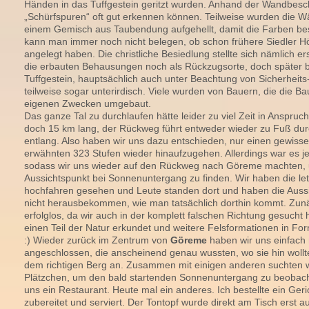
Händen in das Tuffgestein geritzt wurden. Anhand der Wandbesc
„Schürfspuren“ oft gut erkennen können. Teilweise wurden die 
einem Gemisch aus Taubendung aufgehellt, damit die Farben be
kann man immer noch nicht belegen, ob schon frühere Siedler H
angelegt haben. Die christliche Besiedlung stellte sich nämlich e
die erbauten Behausungen noch als Rückzugsorte, doch später 
Tuffgestein, hauptsächlich auch unter Beachtung von Sicherheits
teilweise sogar unterirdisch. Viele wurden von Bauern, die die Ba
eigenen Zwecken umgebaut.
Das ganze Tal zu durchlaufen hätte leider zu viel Zeit in Anspru
doch 15 km lang, der Rückweg führt entweder wieder zu Fuß dur
entlang. Also haben wir uns dazu entschieden, nur einen gewisse
erwähnten 323 Stufen wieder hinaufzugehen. Allerdings war es j
sodass wir uns wieder auf den Rückweg nach Göreme machten,
Aussichtspunkt bei Sonnenuntergang zu finden. Wir haben die le
hochfahren gesehen und Leute standen dort und haben die Aussi
nicht herausbekommen, wie man tatsächlich dorthin kommt. Zunä
erfolglos, da wir auch in der komplett falschen Richtung gesucht
einen Teil der Natur erkundet und weitere Felsformationen in F
:) Wieder zurück im Zentrum von
Göreme
haben wir uns einfach
angeschlossen, die anscheinend genau wussten, wo sie hin wollt
dem richtigen Berg an. Zusammen mit einigen anderen suchten w
Plätzchen, um den bald startenden Sonnenuntergang zu beobach
uns ein Restaurant. Heute mal ein anderes. Ich bestellte ein Geric
zubereitet und serviert. Der Tontopf wurde direkt am Tisch erst a