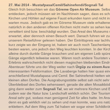
27. Mai 2014 - Mustafpasa/Cemil/Sahinefendi/Sognali Tal
Gleich früh besuchten wir das
Göreme Open Air Museum
. Selb
entdecken, jedoch müssen wir im Nachhinein sagen, dass es schö
Kirchen und Höhlen auf eigene Faust erkunden kann und nicht in 
warten muss. Jedoch gab es im Göreme Museum viele erhaltene
natürlich in den anderen offenen Kirchen nicht mehr so sehen kan
verwittert sind bzw. beschädigt wurden. Das Areal des Museums 
erwartet, aber dennoch einen Besuch wert. Danach fuhren wir zur 
unserem Reiseführer gelesen haben. Der Eintrittspreis war lachh
kurz zeigte wo der Eingang ist, haben wir auch noch Taschenla
besten waren, uns jedoch den Weg leuchten konnten. In der Kirch
alleine durch dunkle Gänge krauchen und am eigenen Leib spüren
Gänge eigentlich teilweise waren. Wären noch andere Touristen 
Erlebnis wahrscheinlich nicht diesen magischen bleibenden Eind
Abenteuer führte uns der Weg weiter nach
Ürgüp zu einem Aus
interessanten Felsformation. Die Lavaberge hatten hier quasi ein
anschließend Mustafapasa und Cemil. Bei Sahinefendi hielten wi
kleinen alten Dorfes. Die Ausgrabungsstätte selbst sah nicht seh
Überbleibsel des Dorfes sehenswert, gerade die alten Mosaikböd
ging dann weiter zum
Sognali Tal
, wo wir mehrere Kirchen und 
zudem war die Natur bzw. Landschaft wirklich schön. Der Tourism
Areal sehr gut, sodass man genügend Zeit für alles hatte. Im An
denn es gab wirklich viel zu sehen und man konnte, was uns natürl
erklettern. Auf dem Weg zum Tal haben wir sogar einer Schildkrö