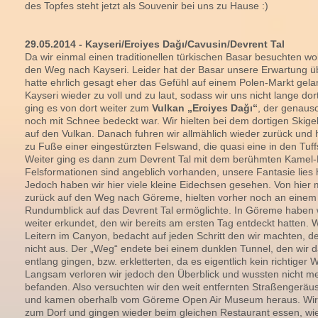
des Topfes steht jetzt als Souvenir bei uns zu Hause :)
29.05.2014 - Kayseri/Erciyes Dağı/Cavusin/Devrent Tal
Da wir einmal einen traditionellen türkischen Basar besuchten wo
den Weg nach Kayseri. Leider hat der Basar unsere Erwartung üb
hatte ehrlich gesagt eher das Gefühl auf einem Polen-Markt gela
Kayseri wieder zu voll und zu laut, sodass wir uns nicht lange do
ging es von dort weiter zum
Vulkan „Erciyes Dağı“
, der genauso
noch mit Schnee bedeckt war. Wir hielten bei dem dortigen Skigeb
auf den Vulkan. Danach fuhren wir allmählich wieder zurück und h
zu Fuße einer eingestürzten Felswand, die quasi eine in den Tuffs
Weiter ging es dann zum Devrent Tal mit dem berühmten Kamel-F
Felsformationen sind angeblich vorhanden, unsere Fantasie lies 
Jedoch haben wir hier viele kleine Eidechsen gesehen. Von hier
zurück auf den Weg nach Göreme, hielten vorher noch an einem 
Rundumblick auf das Devrent Tal ermöglichte. In Göreme haben
weiter erkundet, den wir bereits am ersten Tag entdeckt hatten.
Leitern im Canyon, bedacht auf jeden Schritt den wir machten, de
nicht aus. Der „Weg“ endete bei einem dunklen Tunnel, den wir d
entlang gingen, bzw. erkletterten, da es eigentlich kein richtige
Langsam verloren wir jedoch den Überblick und wussten nicht me
befanden. Also versuchten wir den weit entfernten Straßengeräu
und kamen oberhalb vom Göreme Open Air Museum heraus. Wir
zum Dorf und gingen wieder beim gleichen Restaurant essen, wie