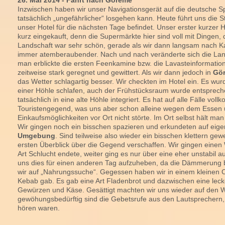
26. Mai 2014 - Fahrt nach Göreme
Inzwischen haben wir unser Navigationsgerät auf die deutsche 
tatsächlich „ungefährlicher“ losgehen kann. Heute führt uns die
unser Hotel für die nächsten Tage befindet. Unser erster kurzer H
kurz eingekauft, denn die Supermärkte hier sind voll mit Dingen, 
Landschaft war sehr schön, gerade als wir dann langsam nach 
immer atemberaubender. Nach und nach veränderte sich die Land
man erblickte die ersten Feenkamine bzw. die Lavasteinformatio
zeitweise stark geregnet und gewittert. Als wir dann jedoch in
Gö
das Wetter schlagartig besser. Wir checkten im Hotel ein. Es wu
einer Höhle schlafen, auch der Frühstücksraum wurde entsprech
tatsächlich in eine alte Höhle integriert. Es hat auf alle Fälle vo
Touristengegend, was uns aber schon alleine wegen dem Essen
Einkaufsmöglichkeiten vor Ort nicht störte. Im Ort selbst hält man
Wir gingen noch ein bisschen spazieren und erkundeten auf eig
Umgebung
. Sind teilweise also wieder ein bisschen klettern g
ersten Überblick über die Gegend verschaffen. Wir gingen einen
Art Schlucht endete, weiter ging es nur über eine eher unstabil 
uns dies für einen anderen Tag aufzuheben, da die Dämmerung b
wir auf „Nahrungssuche“. Gegessen haben wir in einem kleinen C
Kebab gab. Es gab eine Art Fladenbrot und dazwischen eine lec
Gewürzen und Käse. Gesättigt machten wir uns wieder auf den 
gewöhungsbedürftig sind die Gebetsrufe aus den Lautsprechern, 
hören waren.