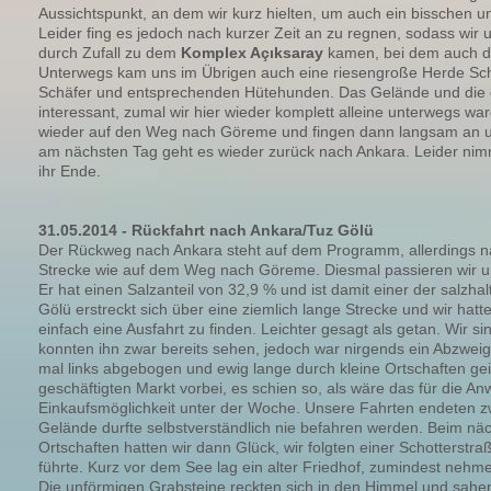
Aussichtspunkt, an dem wir kurz hielten, um auch ein bisschen u
Leider fing es jedoch nach kurzer Zeit an zu regnen, sodass wir 
durch Zufall zu dem
Komplex Açıksaray
kamen, bei dem auch d
Unterwegs kam uns im Übrigen auch eine riesengroße Herde Scha
Schäfer und entsprechenden Hütehunden. Das Gelände und die d
interessant, zumal wir hier wieder komplett alleine unterwegs w
wieder auf den Weg nach Göreme und fingen dann langsam an 
am nächsten Tag geht es wieder zurück nach Ankara. Leider ni
ihr Ende.
31.05.2014 - Rückfahrt nach Ankara/Tuz Gölü
Der Rückweg nach Ankara steht auf dem Programm, allerdings nat
Strecke wie auf dem Weg nach Göreme. Diesmal passieren wir 
Er hat einen Salzanteil von 32,9 % und ist damit einer der salzha
Gölü erstreckt sich über eine ziemlich lange Strecke und wir hat
einfach eine Ausfahrt zu finden. Leichter gesagt als getan. Wir s
konnten ihn zwar bereits sehen, jedoch war nirgends ein Abzweig
mal links abgebogen und ewig lange durch kleine Ortschaften ge
geschäftigten Markt vorbei, es schien so, als wäre das für die An
Einkaufsmöglichkeit unter der Woche. Unsere Fahrten endeten z
Gelände durfte selbstverständlich nie befahren werden. Beim nä
Ortschaften hatten wir dann Glück, wir folgten einer Schotterst
führte. Kurz vor dem See lag ein alter Friedhof, zumindest nehme
Die unförmigen Grabsteine reckten sich in den Himmel und sahen