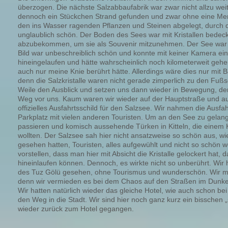
überzogen. Die nächste Salzabbaufabrik war zwar nicht allzu weit
dennoch ein Stückchen Strand gefunden und zwar ohne eine Men
den ins Wasser ragenden Pflanzen und Steinen abgelegt, durch 
unglaublich schön. Der Boden des Sees war mit Kristallen bedeck
abzubekommen, um sie als Souvenir mitzunehmen. Der See war so 
Bild war unbeschreiblich schön und konnte mit keiner Kamera ei
hineingelaufen und hätte wahrscheinlich noch kilometerweit ge
auch nur meine Knie berührt hätte. Allerdings wäre dies nur mi
denn die Salzkristalle waren nicht gerade zimperlich zu den Fuß
Weile den Ausblick und setzen uns dann wieder in Bewegung, de
Weg vor uns. Kaum waren wir wieder auf der Hauptstraße und au
offizielles Ausfahrtsschild für den Salzsee. Wir nahmen die Ausf
Parkplatz mit vielen anderen Touristen. Um an den See zu gela
passieren und komisch aussehende Türken in Kitteln, die einem
wollten. Der Salzsee sah hier nicht ansatzweise so schön aus, w
gesehen hatten, Touristen, alles aufgewühlt und nicht so schön w
vorstellen, dass man hier mit Absicht die Kristalle gelockert hat, 
hineinlaufen können. Dennoch, es wirkte nicht so unberührt. Wir 
des Tuz Gölü gesehen, ohne Tourismus und wunderschön. Wir m
denn wir vermieden es bei dem Chaos auf den Straßen im Dunkel
Wir hatten natürlich wieder das gleiche Hotel, wie auch schon be
den Weg in die Stadt. Wir sind hier noch ganz kurz ein bissche
wieder zurück zum Hotel gegangen.