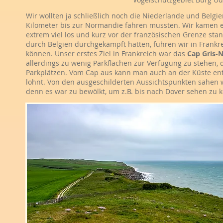
Wir wollten ja schließlich noch die Niederlande und Belgie
Kilometer bis zur Normandie fahren mussten. Wir kamen ei
extrem viel los und kurz vor der französischen Grenze st
durch Belgien durchgekämpft hatten, fuhren wir in Frankr
können. Unser erstes Ziel in Frankreich war das
Cap Gris-
allerdings zu wenig Parkflächen zur Verfügung zu stehen,
Parkplätzen. Vom Cap aus kann man auch an der Küste ent
lohnt. Von den ausgeschilderten Aussichtspunkten sahen wir
denn es war zu bewölkt, um z.B. bis nach Dover sehen zu 