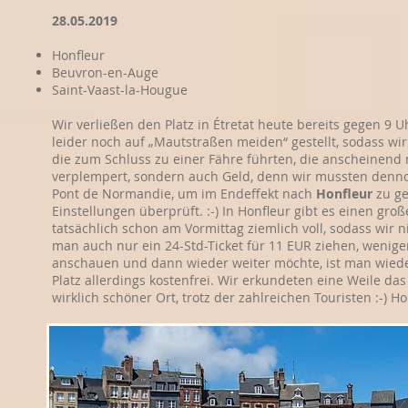
28.05.2019
Honfleur
Beuvron-en-Auge
Saint-Vaast-la-Hougue
Wir verließen den Platz in Étretat heute bereits gegen 9 Uh
leider noch auf „Mautstraßen meiden“ gestellt, sodass w
die zum Schluss zu einer Fähre führten, die anscheinend n
verplempert, sondern auch Geld, denn wir mussten dennoc
Pont de Normandie, um im Endeffekt nach
Honfleur
zu ge
Einstellungen überprüft. :-) In Honfleur gibt es einen gr
tatsächlich schon am Vormittag ziemlich voll, sodass wir 
man auch nur ein 24-Std-Ticket für 11 EUR ziehen, weniger
anschauen und dann wieder weiter möchte, ist man wiede
Platz allerdings kostenfrei. Wir erkundeten eine Weile d
wirklich schöner Ort, trotz der zahlreichen Touristen :-) Ho