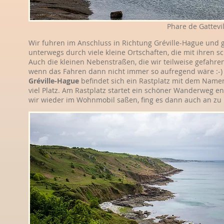
Phare de Gattevil
Wir fuhren im Anschluss in Richtung Gréville-Hague und 
unterwegs durch viele kleine Ortschaften, die mit ihren 
Auch die kleinen Nebenstraßen, die wir teilweise gefahre
wenn das Fahren dann nicht immer so aufregend wäre :-) A
Gréville-Hague
befindet sich ein Rastplatz mit dem Name
viel Platz. Am Rastplatz startet ein schöner Wanderweg e
wir wieder im Wohnmobil saßen, fing es dann auch an zu r