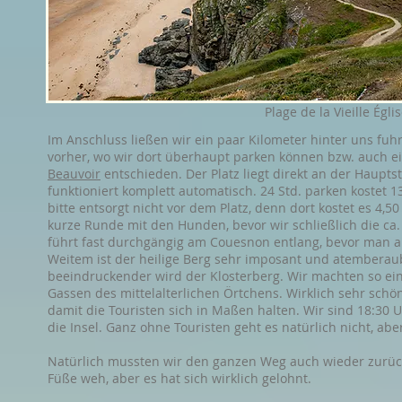
Plage de la Vieille Égli
Im Anschluss ließen wir ein paar Kilometer hinter uns fuh
vorher, wo wir dort überhaupt parken können bzw. auch 
Beauvoir
entschieden. Der Platz liegt direkt an der Haupts
funktioniert komplett automatisch. 24 Std. parken kostet 1
bitte entsorgt nicht vor dem Platz, denn dort kostet es 4,5
kurze Runde mit den Hunden, bevor wir schließlich die ca.
führt fast durchgängig am Couesnon entlang, bevor man au
Weitem ist der heilige Berg sehr imposant und atember
beeindruckender wird der Klosterberg. Wir machten so ein
Gassen des mittelalterlichen Örtchens. Wirklich sehr sch
damit die Touristen sich in Maßen halten. Wir sind 18:30 
die Insel. Ganz ohne Touristen geht es natürlich nicht, ab
Natürlich mussten wir den ganzen Weg auch wieder zurück
Füße weh, aber es hat sich wirklich gelohnt.