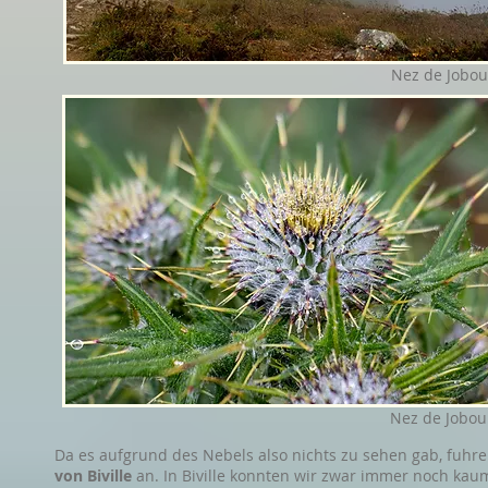
Nez de Jobou
Nez de Jobou
Da es aufgrund des Nebels also nichts zu sehen gab, fuhren
von Biville
an. In Biville konnten wir zwar immer noch ka