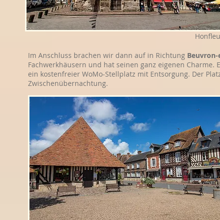
Honfleu
Im Anschluss brachen wir dann auf in Richtung
Beuvron-
Fachwerkhäusern und hat seinen ganz eigenen Charme. Er 
ein kostenfreier WoMo-Stellplatz mit Entsorgung. Der Platz
Zwischenübernachtung.