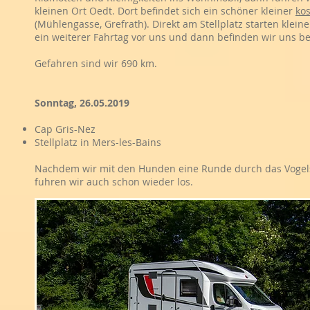
kleinen Ort Oedt. Dort befindet sich ein schöner kleiner
kos
(Mühlengasse, Grefrath). Direkt am Stellplatz starten klei
ein weiterer Fahrtag vor uns und dann befinden wir uns be
Gefahren sind wir 690 km.
Sonntag, 26.05.2019
Cap Gris-Nez
Stellplatz in Mers-les-Bains
Nachdem wir mit den Hunden eine Runde durch das Vogel
fuhren wir auch schon wieder los.