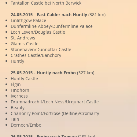
Tantallon Castle bei North Berwick
24.05.2015 - East Calder nach Huntly
(381 km)
Linlithgow Palace
Dunfermline Abbey/Dunfermline Palace
Loch Leven/Douglas Castle
St. Andrews
Glamis Castle
Stonehaven/Dunnottar Castle
Crathes Castle/Banchory
Huntly
25.05.2015 - Huntly nach Embo
(327 km)
Huntly Castle
Elgin
Findhorn
Iverness
Drumnadrochit/Loch Ness/Urquhart Castle
Beauly
Chanonry Point/Fortrose (Delfine)/Cromarty
Tain
Dornoch/Embo
26.05.2015 - Embo nach Tongue
(285 km)