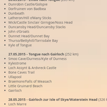
Dunrobin Castle/Golspie
Dorfruinen von Badbea
Dunbeath
Latheron/Hill o’Many Sticks
Wick/Castle Sinclair Girnigoe/Noss Head
Duncansby Head/Duncansby Stacks
John o’Groats
Dunnet Head/Dunnet Bay
Thurso/Bettyhill/Torrisdale Bay
Kyle of Tongue
27.05.2015 - Tongue nach Gairloch
(252 km)
Smoo Cave/Durness/Kyle of Durness
Kylestrome
Loch Assynt & Ardvreck Castle
Bone Caves Trail
Ullapool
Braemore/Falls of Measach
Little Gruinard Beach
Gairloch
28.05.2015 - Gairloch zur Isle of Skye/Waterstein Head
(326 
Loch Marre