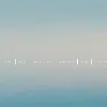
Home
Blog
unsere Reisen
Wohnmobil
Shop
Über un