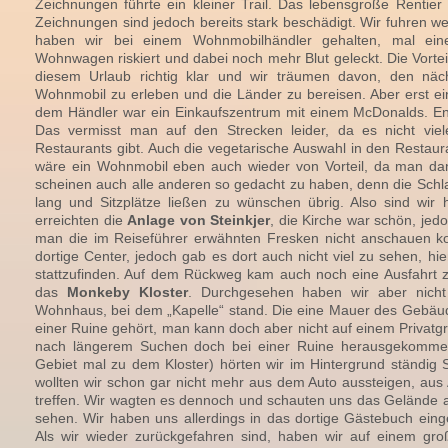
Zeichnungen führte ein kleiner Trail. Das lebensgroße Rentier 
Zeichnungen sind jedoch bereits stark beschädigt. Wir fuhren wei
haben wir bei einem Wohnmobilhändler gehalten, mal ein
Wohnwagen riskiert und dabei noch mehr Blut geleckt. Die Vorte
diesem Urlaub richtig klar und wir träumen davon, den nä
Wohnmobil zu erleben und die Länder zu bereisen. Aber erst e
dem Händler war ein Einkaufszentrum mit einem McDonalds. E
Das vermisst man auf den Strecken leider, da es nicht viel
Restaurants gibt. Auch die vegetarische Auswahl in den Restaur
wäre ein Wohnmobil eben auch wieder von Vorteil, da man dan
scheinen auch alle anderen so gedacht zu haben, denn die Sch
lang und Sitzplätze ließen zu wünschen übrig. Also sind wir 
erreichten die
Anlage von Steinkjer
, die Kirche war schön, je
man die im Reiseführer erwähnten Fresken nicht anschauen ko
dortige Center, jedoch gab es dort auch nicht viel zu sehen, hi
stattzufinden. Auf dem Rückweg kam auch noch eine Ausfahrt z
das
Monkeby Kloster
. Durchgesehen haben wir aber nicht
Wohnhaus, bei dem „Kapelle“ stand. Die eine Mauer des Gebäude
einer Ruine gehört, man kann doch aber nicht auf einem Privatg
nach längerem Suchen doch bei einer Ruine herausgekommen
Gebiet mal zu dem Kloster) hörten wir im Hintergrund ständig 
wollten wir schon gar nicht mehr aus dem Auto aussteigen, aus
treffen. Wir wagten es dennoch und schauten uns das Gelände an,
sehen. Wir haben uns allerdings in das dortige Gästebuch einge
Als wir wieder zurückgefahren sind, haben wir auf einem gro