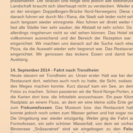
präsentieren. Die Straßen und Wege sind jedoch alle beeindru
Landschaft braucht sich überhaupt nicht zu verstecken. Wieder 
an der einzigen Doppelbogen-Brücke Nord-Norwegens. Diese
danach fuhren wir durch Mo i Rana, die Stadt sah leider nicht seh
auch langsam wieder einregnete. Also fuhren wir direkt weiter 
fast alle Städte hier sehr sauber, die Altstadt ist sehr schön. Da
allerdings ringsherum nicht so viel sehen können. Das Hotel is
vollkommen ausreichend und der Bereich der Rezeption war al
eingerichtet. Wir machten uns danach auf die Suche nach et
Pizza, da die Auswahl wieder sehr begrenzt war. Das Restaura
eingerichtet. Wir genossen das leckere Essen und damit f
Ausklang.
14. September 2014 - Fahrt nach Trondheim
Heute steuern wir Trondheim an. Unser erster Halt war bei de
Restaurant dort, welches auch noch zu hatte, die Sicht, soda
des Weges machen konnte. Kurz darauf kam ein See, an dem
Fotos zu machen. Schon passieren wir die Nord-Norge-Porten, 
die Karten dort bzw. die Infotafeln anzuschauen. Ein paar Kil
Rastplatz an einem Fluss, an dem wir eine kleine süße Ente gef
zum
Fiskumsfossen
. Das Museum bzw. das Restaurant hatt
konnte jedoch noch unten zum Wasser gehen und hat sogar noc
Die Umgebung war wieder einzigartig. Weiter ging die Fahrt a
Formofossen, ein sehr schöner Wasserfall, von dem wir vorher
Binnensee „Snåsavatnet“ sind wir eingebogen zu den
Fel