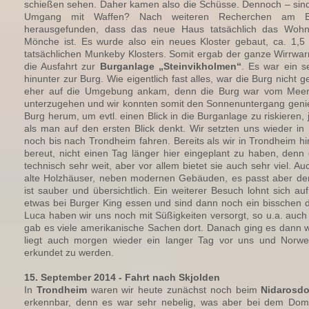
schießen sehen. Daher kamen also die Schüsse. Dennoch – sind d
Umgang mit Waffen? Nach weiteren Recherchen am E
herausgefunden, dass das neue Haus tatsächlich das Wohnh
Mönche ist. Es wurde also ein neues Kloster gebaut, ca. 1,
tatsächlichen Munkeby Klosters. Somit ergab der ganze Wirrwar
die Ausfahrt zur
Burganlage „Steinvikholmen“
. Es war ein s
hinunter zur Burg. Wie eigentlich fast alles, war die Burg nicht g
eher auf die Umgebung ankam, denn die Burg war vom Mee
unterzugehen und wir konnten somit den Sonnenuntergang genie
Burg herum, um evtl. einen Blick in die Burganlage zu riskieren,
als man auf den ersten Blick denkt. Wir setzten uns wieder in
noch bis nach Trondheim fahren. Bereits als wir in Trondheim h
bereut, nicht einen Tag länger hier eingeplant zu haben, denn 
technisch sehr weit, aber vor allem bietet sie auch sehr viel. Au
alte Holzhäuser, neben modernen Gebäuden, es passt aber de
ist sauber und übersichtlich. Ein weiterer Besuch lohnt sich au
etwas bei Burger King essen und sind dann noch ein bisschen du
Luca haben wir uns noch mit Süßigkeiten versorgt, so u.a. auch
gab es viele amerikanische Sachen dort. Danach ging es dann wi
liegt auch morgen wieder ein langer Tag vor uns und Norwe
erkundet zu werden.
15. September 2014 - Fahrt nach Skjolden
In
Trondheim
waren wir heute zunächst noch beim
Nidarosd
erkennbar, denn es war sehr nebelig, was aber bei dem Dom 