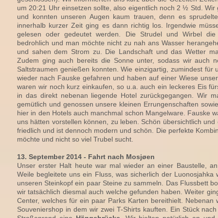
um 20:21 Uhr einsetzen sollte, also eigentlich noch 2 ½ Std. Wi
und konnten unseren Augen kaum trauen, denn es sprudelte w
innerhalb kurzer Zeit ging es dann richtig los. Irgendwie müss
gelesen oder gedeutet werden. Die Strudel und Wirbel die 
bedrohlich und man möchte nicht zu nah ans Wasser herangehe
und sahen dem Strom zu. Die Landschaft und das Wetter mach
Zudem ging auch bereits die Sonne unter, sodass wir auch
Saltstraumen genießen konnten. Wie einzigartig, zumindest für 
wieder nach Fauske gefahren und haben auf einer Wiese unsere
waren wir noch kurz einkaufen, so u.a. auch ein leckeres Eis f
in das direkt nebenan liegende Hotel zurückgegangen. Wir 
gemütlich und genossen unsere kleinen Errungenschaften sowi
hier in den Hotels auch manchmal schon Mangelware. Fauske wäre
uns hätten vorstellen können, zu leben. Schön übersichtlich und d
friedlich und ist dennoch modern und schön. Die perfekte Kombi
möchte und nicht so viel Trubel sucht.
13. September 2014 - Fahrt nach Mosjøen
Unser erster Halt heute war mal wieder an einer Baustelle, an
Weile begleitete uns ein Fluss, was sicherlich der Luonosjahka w
unseren Steinkopf ein paar Steine zu sammeln. Das Flussbett bo
wir tatsächlich diesmal auch welche gefunden haben. Weiter ging
Center, welches für ein paar Parks Karten bereithielt. Nebenan
Souveniershop in dem wir zwei T-Shirts kauften. Ein Stück na