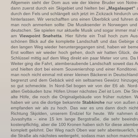
Allgemein sieht der Dom aus wie der kleine Bruder von Notre
dann zuerst durch ein Skigebiet und hielten bei
„Magalaupet“
a
durch den Fels und schlängelt sich jetzt im Zickzack hindurch 
hinterlassen. Wir verschafften uns einen Überblick und fuhren 
man noch anmerken sollte: Die Musiksender in Norwegen und 
deutschen. Sie spielen nur aktuelle Musik und sogar immer mal 
am
Viewpoint Snøhetta
. Hier führte ein Trail hoch zum Aus
schönen Blick auf die komplette Landschaft und das Gebirge des
den langen Weg wieder heruntergegangen sind, haben wir bemerk
Erst wollten wir wieder hoch gehen, doch wir hatten Glück, d
Schlüssel mittig auf dem Weg direkt ein paar Meter vor uns. Da 
Weiter ging die Fahrt, atemberaubende Landschaft soweit das Au
und hielten dort bei einem Souveniershop und einer Konditorei
man noch nicht einmal mit einer kleinen Bäckerei in Deutschlan
begrenzt und dem Gebäck wird ein seltsames Gewürz hinzugeg
so gut schmeckte. In Nord-Sel bogen wir von der E6 ab. Nord-S
alten Gebäuden bzw. Höfen.Unser nächstes Ziel ist Lom. Die Str
alte Höfe, die noch die Originalgebäude von früher nutzten. W
haben wir uns die dortige bekannte
Stabkirche
nur von außen an
empfanden wir als zu hoch. Das war es uns dann doch nicht 
Richtung Skjolden, unserem Endziel für heute. Wir nahmen 
Juvashytta – eine 15 km lange Bergstraße, die sehr beeind
kostenpflichtig, aber die 100 Kronen haben sich für diese atem
komplett gelohnt. Der Weg nach Oben war sehr abenteuerlich, 
die Straße als nächstes weitergeht, sodass man schon manchmal