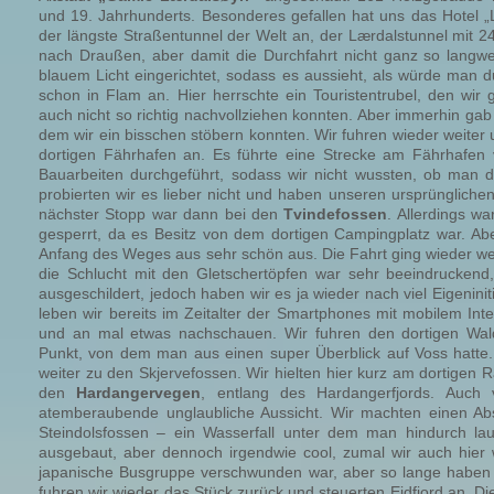
und 19. Jahrhunderts. Besonderes gefallen hat uns das Hotel „
der längste Straßentunnel der Welt an, der Lærdalstunnel mit 24
nach Draußen, aber damit die Durchfahrt nicht ganz so langweil
blauem Licht eingerichtet, sodass es aussieht, als würde man 
schon in Flam an. Hier herrschte ein Touristentrubel, den wi
auch nicht so richtig nachvollziehen konnten. Aber immerhin ga
dem wir ein bisschen stöbern konnten. Wir fuhren wieder weiter
dortigen Fährhafen an. Es führte eine Strecke am Fährhafen 
Bauarbeiten durchgeführt, sodass wir nicht wussten, ob man do
probierten wir es lieber nicht und haben unseren ursprünglic
nächster Stopp war dann bei den
Tvindefossen
. Allerdings w
gesperrt, da es Besitz von dem dortigen Campingplatz war. Ab
Anfang des Weges aus sehr schön aus. Die Fahrt ging wieder we
die Schlucht mit den Gletschertöpfen war sehr beeindruckend, 
ausgeschildert, jedoch haben wir es ja wieder nach viel Eigenini
leben wir bereits im Zeitalter der Smartphones mit mobilem In
und an mal etwas nachschauen. Wir fuhren den dortigen Wa
Punkt, von dem man aus einen super Überblick auf Voss hatte.
weiter zu den Skjervefossen. Wir hielten hier kurz am dortigen 
den
Hardangervegen
, entlang des Hardangerfjords. Auch
atemberaubende unglaubliche Aussicht. Wir machten einen A
Steindolsfossen – ein Wasserfall unter dem man hindurch lau
ausgebaut, aber dennoch irgendwie cool, zumal wir auch hier 
japanische Busgruppe verschwunden war, aber so lange haben 
fuhren wir wieder das Stück zurück und steuerten Eidfjord an. D