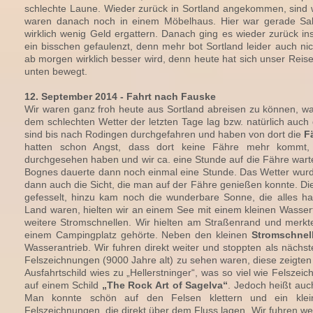
schlechte Laune. Wieder zurück in Sortland angekommen, sind 
waren danach noch in einem Möbelhaus. Hier war gerade Sal
wirklich wenig Geld ergattern. Danach ging es wieder zurück in
ein bisschen gefaulenzt, denn mehr bot Sortland leider auch nic
ab morgen wirklich besser wird, denn heute hat sich unser Reis
unten bewegt.
12. September 2014 - Fahrt nach Fauske
Wir waren ganz froh heute aus Sortland abreisen zu können, w
dem schlechten Wetter der letzten Tage lag bzw. natürlich auch
sind bis nach Rodingen durchgefahren und haben von dort die
Fä
hatten schon Angst, dass dort keine Fähre mehr kommt,
durchgesehen haben und wir ca. eine Stunde auf die Fähre wart
Bognes dauerte dann noch einmal eine Stunde. Das Wetter wurd
dann auch die Sicht, die man auf der Fähre genießen konnte. Die
gefesselt, hinzu kam noch die wunderbare Sonne, die alles hat 
Land waren, hielten wir an einem See mit einem kleinen Wasserf
weitere Stromschnellen. Wir hielten am Straßenrand und merkt
einem Campingplatz gehörte. Neben den kleinen
Stromschnel
Wasserantrieb. Wir fuhren direkt weiter und stoppten als nächs
Felszeichnungen (9000 Jahre alt) zu sehen waren, diese zeigten
Ausfahrtschild wies zu „Hellerstninger“, was so viel wie Felszeic
auf einem Schild
„The Rock Art of Sagelva“
. Jedoch heißt auc
Man konnte schön auf den Felsen klettern und ein kle
Felszeichnungen, die direkt über dem Fluss lagen. Wir fuhren wei