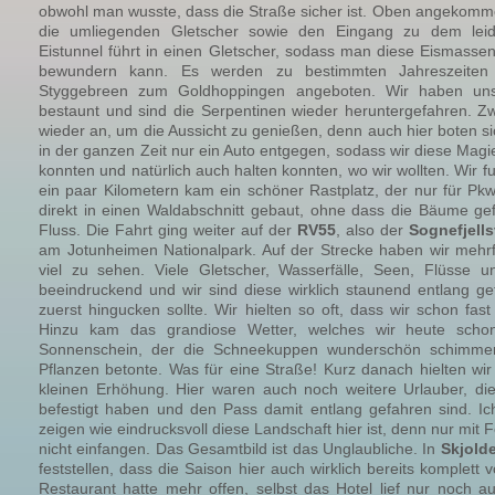
obwohl man wusste, dass die Straße sicher ist. Oben angekomm
die umliegenden Gletscher sowie den Eingang zu dem leid
Eistunnel führt in einen Gletscher, sodass man diese Eismassen
bewundern kann. Es werden zu bestimmten Jahreszeiten
Styggebreen zum Goldhoppingen angeboten. Wir haben uns
bestaunt und sind die Serpentinen wieder heruntergefahren. Z
wieder an, um die Aussicht zu genießen, denn auch hier boten s
in der ganzen Zeit nur ein Auto entgegen, sodass wir diese Mag
konnten und natürlich auch halten konnten, wo wir wollten. Wir 
ein paar Kilometern kam ein schöner Rastplatz, der nur für Pk
direkt in einen Waldabschnitt gebaut, ohne dass die Bäume ge
Fluss. Die Fahrt ging weiter auf der
RV55
, also der
Sognefjell
am Jotunheimen Nationalpark. Auf der Strecke haben wir mehr
viel zu sehen. Viele Gletscher, Wasserfälle, Seen, Flüsse 
beeindruckend und wir sind diese wirklich staunend entlang g
zuerst hingucken sollte. Wir hielten so oft, dass wir schon fa
Hinzu kam das grandiose Wetter, welches wir heute sch
Sonnenschein, der die Schneekuppen wunderschön schimme
Pflanzen betonte. Was für eine Straße! Kurz danach hielten wir
kleinen Erhöhung. Hier waren auch noch weitere Urlauber, di
befestigt haben und den Pass damit entlang gefahren sind. Ic
zeigen wie eindrucksvoll diese Landschaft hier ist, denn nur mit F
nicht einfangen. Das Gesamtbild ist das Unglaubliche. In
Skjold
feststellen, dass die Saison hier auch wirklich bereits komplett
Restaurant hatte mehr offen, selbst das Hotel lief nur noch 