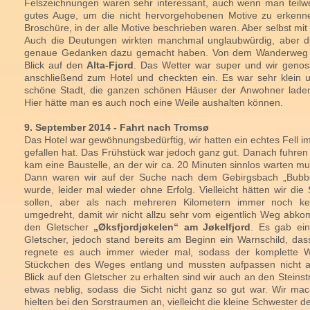
Felszeichnungen waren sehr interessant, auch wenn man teilwe
gutes Auge, um die nicht hervorgehobenen Motive zu erkenne
Broschüre, in der alle Motive beschrieben waren. Aber selbst mit d
Auch die Deutungen wirkten manchmal unglaubwürdig, aber d
genaue Gedanken dazu gemacht haben. Von dem Wanderweg 
Blick auf den
Alta-Fjord
. Das Wetter war super und wir genos
anschließend zum Hotel und checkten ein. Es war sehr klein un
schöne Stadt, die ganzen schönen Häuser der Anwohner lade
Hier hätte man es auch noch eine Weile aushalten können.
9. September 2014 - Fahrt nach Tromsø
Das Hotel war gewöhnungsbedürftig, wir hatten ein echtes Fell i
gefallen hat. Das Frühstück war jedoch ganz gut. Danach fuhren w
kam eine Baustelle, an der wir ca. 20 Minuten sinnlos warten mu
Dann waren wir auf der Suche nach dem Gebirgsbach „Bubbel
wurde, leider mal wieder ohne Erfolg. Vielleicht hätten wir die
sollen, aber als nach mehreren Kilometern immer noch ke
umgedreht, damit wir nicht allzu sehr vom eigentlich Weg abko
den Gletscher
„Øksfjordjøkelen“ am Jøkelfjord
. Es gab ei
Gletscher, jedoch stand bereits am Beginn ein Warnschild, dass
regnete es auch immer wieder mal, sodass der komplette W
Stückchen des Weges entlang und mussten aufpassen nicht 
Blick auf den Gletscher zu erhalten sind wir auch an den Stein
etwas neblig, sodass die Sicht nicht ganz so gut war. Wir m
hielten bei den Sorstraumen an, vielleicht die kleine Schwester