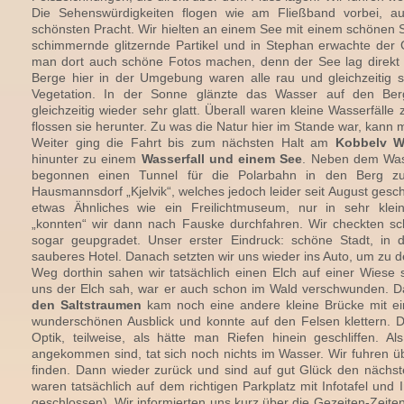
Die Sehenswürdigkeiten flogen wie am Fließband vorbei, auc
schönsten Pracht. Wir hielten an einem See mit einem schönen S
schimmernde glitzernde Partikel und in Stephan erwachte der 
man dort auch schöne Fotos machen, denn der See lag direkt v
Berge hier in der Umgebung waren alle rau und gleichzeitig s
Vegetation. In der Sonne glänzte das Wasser auf den Ber
gleichzeitig wieder sehr glatt. Überall waren kleine Wasserfäll
flossen sie herunter. Zu was die Natur hier im Stande war, kann 
Weiter ging die Fahrt bis zum nächsten Halt am
Kobbelv W
hinunter zu einem
Wasserfall und einem See
. Neben dem Wass
begonnen einen Tunnel für die Polarbahn in den Berg z
Hausmannsdorf „Kjelvik“, welches jedoch leider seit August gesc
etwas Ähnliches wie ein Freilichtmuseum, nur in sehr kle
„konnten“ wir dann nach Fauske durchfahren. Wir checkten s
sogar geupgradet. Unser erster Eindruck: schöne Stadt, in 
sauberes Hotel. Danach setzten wir uns wieder ins Auto, um zu 
Weg dorthin sahen wir tatsächlich einen Elch auf einer Wiese
uns der Elch sah, war er auch schon im Wald verschwunden. 
den Saltstraumen
kam noch eine andere kleine Brücke mit ein
wunderschönen Ausblick und konnte auf den Felsen klettern. D
Optik, teilweise, als hätte man Riefen hinein geschliffen. 
angekommen sind, tat sich noch nichts im Wasser. Wir fuhren ü
finden. Dann wieder zurück und sind auf gut Glück den nächst
waren tatsächlich auf dem richtigen Parkplatz mit Infotafel und
geschlossen). Wir informierten uns kurz über die Gezeiten-Zeit