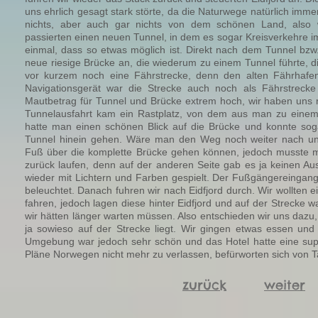
uns ehrlich gesagt stark störte, da die Naturwege natürlich imm
nichts, aber auch gar nichts von dem schönen Land, also
passierten einen neuen Tunnel, in dem es sogar Kreisverkehre i
einmal, dass so etwas möglich ist. Direkt nach dem Tunnel bzw.
neue riesige Brücke an, die wiederum zu einem Tunnel führte, 
vor kurzem noch eine Fährstrecke, denn den alten Fährhaf
Navigationsgerät war die Strecke auch noch als Fährstrec
Mautbetrag für Tunnel und Brücke extrem hoch, wir haben uns ri
Tunnelausfahrt kam ein Rastplatz, von dem aus man zu einem 
hatte man einen schönen Blick auf die Brücke und konnte sog
Tunnel hinein gehen. Wäre man den Weg noch weiter nach u
Fuß über die komplette Brücke gehen können, jedoch musste 
zurück laufen, denn auf der anderen Seite gab es ja keinen A
wieder mit Lichtern und Farben gespielt. Der Fußgängereingan
beleuchtet. Danach fuhren wir nach Eidfjord durch. Wir wollten 
fahren, jedoch lagen diese hinter Eidfjord und auf der Strecke wa
wir hätten länger warten müssen. Also entschieden wir uns dazu
ja sowieso auf der Strecke liegt. Wir gingen etwas essen und
Umgebung war jedoch sehr schön und das Hotel hatte eine sup
Pläne Norwegen nicht mehr zu verlassen, befürworten sich von T
zurück
weiter