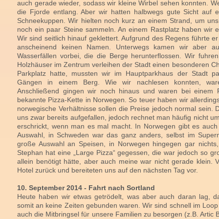
auch gerade wieder, sodass wir kleine Wirbel sehen konnten. We
die Fjorde entlang. Aber wir hatten halbwegs gute Sicht auf 
Schneekuppen. Wir hielten noch kurz an einem Strand, um uns 
noch ein paar Steine sammeln. An einem Rastplatz haben wir e
Wir sind seitlich hinauf geklettert. Aufgrund des Regens führte e
anscheinend keinen Namen. Unterwegs kamen wir aber auc
Wasserfällen vorbei, die die Berge herunterflossen. Wir fuhren
Holzhäuser im Zentrum verleihen der Stadt einen besonderen C
Parkplatz hatte, mussten wir im Hauptparkhaus der Stadt pa
Gängen in einem Berg. Wie wir nachlesen konnten, ware
Anschließend gingen wir noch hinaus und waren bei einem P
bekannte Pizza-Kette in Norwegen. So teuer haben wir allerding
norwegische Verhältnisse sollen die Preise jedoch normal sein.
uns zwar bereits aufgefallen, jedoch rechnet man häufig nicht 
erschrickt, wenn man es mal macht. In Norwegen gibt es auch 
Auswahl, in Schweden war das ganz anders, selbst im Superm
große Auswahl an Speisen, in Norwegen hingegen gar nichts,
Stephan hat eine „Large Pizza“ gegessen, die war jedoch so groß
allein benötigt hätte, aber auch meine war nicht gerade klein. 
Hotel zurück und bereiteten uns auf den nächsten Tag vor.
10. September 2014 - Fahrt nach Sortland
Heute haben wir etwas getrödelt, was aber auch daran lag, d
somit an keine Zeiten gebunden waren. Wir sind schnell im Loop
auch die Mitbringsel für unsere Familien zu besorgen (z.B. Artic 