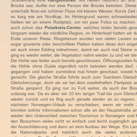
Straßenrand eine
Hängebrücke
. Wir hielten natürlich an und
Brücke war, durfte nur eine Person die Brücke betreten. Dies
unterhalb floss ein schöner Fluss mit klarem Wasser. Kurze Zeit
so karg wie am Nordkap. Im Hintergrund waren schneebedec
hielten wir an einem Rastplatz, um ein paar Fotos zu machen
auch schon das
Polarkreis-Center
, welches leider bereits ges
langsam wieder die nördliche Region, im Hinterkopf hatten wir 
Ende unserer Reise. Ringsherum wurden von vielen Leuten ext
sogar gravierte oder beschriftete Platten haben diese dort an
wir auch einen Edding mitnehmen, damit wir auch mal Steine o
ging es wieder weiter, die Vegetation nahm wieder zu und wir ste
Die Höhle war leider auch bereits geschlossen, Öffnungszeiten 
die Höhle ohne Guide eigentlich nicht betreten werden darf,
gegangen und haben zumindest mal hinein geschaut, soweit
gereicht. Die gleiche Straße führte auch zum Svartisen Gletsch
Gletscherzunge, doch als wir bei dem zweifelhaften Parkplatz
Straße gesperrt. Es ging nur zu Fuß weiter, da auch der Bo
zulässig war. Da es aber ein 10 km langer Trail bis zum Gletsc
wieder zurück und es fing auch gerade wieder an zu regnen, 
nächsten Norwegen-Urlaub zu verschieben, wenn wir mehr 
könnten solche Informationen schon alle an der Hauptstraße a
wieder den Unterschied zwischen Tourismus in Norwegen und 
den Besuchern vieles nicht so einfach und leicht zugänglich ge
der Ausschilderung und dann an dem Ausbau der Wege. Ein Land,
die Nationalparks und natürlich auch die vielen anderen