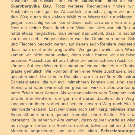
Rastplatz mit Aussicht auf einen
Wasserfall
, direkt an ei
Skarvbergvika Bay
. Trotz weiterer Recherchen finden wi
Rastplatzes oder gar des Wasserfalls. Zunächst gingen wir auf 
den Weg durch den kleinen Wald zum Wasserfall zurücklegen. 
gingen vorsichtig weiter, damit diese nicht allzu sehr von uns
floss ein kleiner Bach durch den Wald und alles war mit Tau 
hatte etwas magisches, man bekam das Gefühl, dass im nächst
vor einem steht. Eingeschlossen war das Gebiet von hohen Schi
und Flechten bedeckt waren, auf denen auch Rentiere weideten
dass man nicht mehr weg wollte. Wir gingen weiter zum Wass
kamen wir nicht mehr weiter, denn dafür hatten wir das fal
unserem Aussichtspunkt aus hatten wir einen schönen Ausblick.
können. Auf dem Weg zurück stand auf einmal eine Herde Renti
graste gemütlich. Wir konnten ihnen eine Weile zuschauen, bev
gelaufen sind. Direkt beim Rastplatz war ein schöner Steinst
Schieferplatten, die wir evtl. mitnehmen können und sind sog
Steinstrand haben wir noch nie gesehen, wirklich alles war komple
hatte Ecken oder Kanten. Als wir dann wieder vom Rastplatz losfa
Straße drei Rentiere, die gar nicht daran dachten, den Weg
langsam an ihnen vorbei und setzten unseren Weg nach Alta fo
hier wieder extrem. Erst war diese noch sehr karg, teilweise st
Birkenstämme herum, jedoch komplett ohne Blätter. Alles w
verbrannt. Je näher wir Alta kamen, desto grüner wurde es wie
an riesigen Herden mit Rentieren vorbei, teilweise mit mind. 10
Museum angesteuert, um uns die alten
Felszeichnunge