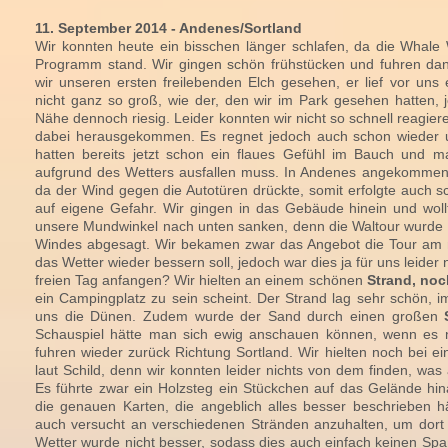
11. September 2014 - Andenes/Sortland
Wir konnten heute ein bisschen länger schlafen, da die Whale
Programm stand. Wir gingen schön frühstücken und fuhren da
wir unseren ersten freilebenden Elch gesehen, er lief vor uns 
nicht ganz so groß, wie der, den wir im Park gesehen hatten,
Nähe dennoch riesig. Leider konnten wir nicht so schnell reagiere
dabei herausgekommen. Es regnet jedoch auch schon wieder und
hatten bereits jetzt schon ein flaues Gefühl im Bauch und 
aufgrund des Wetters ausfallen muss. In Andenes angekommen, 
da der Wind gegen die Autotüren drückte, somit erfolgte auch s
auf eigene Gefahr. Wir gingen in das Gebäude hinein und wol
unsere Mundwinkel nach unten sanken, denn die Waltour wurde t
Windes abgesagt. Wir bekamen zwar das Angebot die Tour am 
das Wetter wieder bessern soll, jedoch war dies ja für uns leider 
freien Tag anfangen? Wir hielten an einem schönen
Strand, noc
ein Campingplatz zu sein scheint. Der Strand lag sehr schön, 
uns die Dünen. Zudem wurde der Sand durch einen großen
Schauspiel hätte man sich ewig anschauen können, wenn es n
fuhren wieder zurück Richtung Sortland. Wir hielten noch bei ei
laut Schild, denn wir konnten leider nichts von dem finden, wa
Es führte zwar ein Holzsteg ein Stückchen auf das Gelände hin
die genauen Karten, die angeblich alles besser beschrieben hä
auch versucht an verschiedenen Stränden anzuhalten, um dort
Wetter wurde nicht besser, sodass dies auch einfach keinen Sp