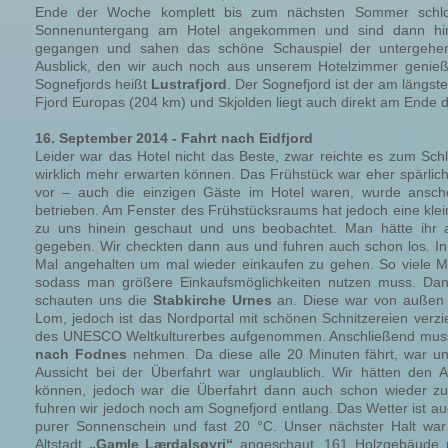
Ende der Woche komplett bis zum nächsten Sommer schl
Sonnenuntergang am Hotel angekommen und sind dann hi
gegangen und sahen das schöne Schauspiel der untergehe
Ausblick, den wir auch noch aus unserem Hotelzimmer genie
Sognefjords heißt
Lustrafjord
. Der Sognefjord ist der am längste
Fjord Europas (204 km) und Skjolden liegt auch direkt am Ende d
16. September 2014 - Fahrt nach Eidfjord
Leider war das Hotel nicht das Beste, zwar reichte es zum Schl
wirklich mehr erwarten können. Das Frühstück war eher spärlich
vor – auch die einzigen Gäste im Hotel waren, wurde ansc
betrieben. Am Fenster des Frühstücksraums hat jedoch eine kl
zu uns hinein geschaut und uns beobachtet. Man hätte ihr
gegeben. Wir checkten dann aus und fuhren auch schon los. I
Mal angehalten um mal wieder einkaufen zu gehen. So viele Mär
sodass man größere Einkaufsmöglichkeiten nutzen muss. Dana
schauten uns die
Stabkirche Urnes
an. Diese war von außen n
Lom, jedoch ist das Nordportal mit schönen Schnitzereien verzie
des UNESCO Weltkulturerbes aufgenommen. Anschließend muss
nach Fodnes
nehmen. Da diese alle 20 Minuten fährt, war un
Aussicht bei der Überfahrt war unglaublich. Wir hätten den 
können, jedoch war die Überfahrt dann auch schon wieder zu
fuhren wir jedoch noch am Sognefjord entlang. Das Wetter ist au
purer Sonnenschein und fast 20 °C. Unser nächster Halt war
Altstadt
„Gamle Lærdalsøyri“
angeschaut. 161 Holzgebäude r