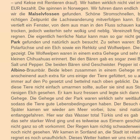
– und Kekse mit Rentieren drauf). Wir hatten wirklich nicht vie
EUR bezahlt. Die spinnen in Norwegen. Wir fuhren dann endlich 
wir die
Malselvfossen
gefunden. Schöne Stromschnellen, 
richtigen Zeitpunkt die Lachswanderung mitverfolgen kann. 
vertieft ein Fenster, von dem aus man in den Fluss schauen k
trocken, jedoch weiterhin sehr wolkig und neblig. Vereinzelt f
regnen. Die eigentlich herrliche Natur kann man so gar nicht
Park
gefunden und natürlich auch besucht. Zu sehen waren: Bä
Polarfüchse und ein Elch sowie ein Rehkitz und Wolfwelpen. Die
gezeigt. Die Wolfwelpen waren in einem extra Gehege und sehr 
kleinen Chihuahuas erinnert. Bei den Bären gab es sogar zwei 
Salt und Pepper. Die beiden Bären sind Geschwister. Pepper ist
Albino
-Braunbär. Beide leben zusammen in einem Gehege mi
anscheinend auch extra für uns einige der Tiere gefüttert, so u
immer auf den Po gesetzt und bettelnd nach oben geblickt. Da
diese Tiere nicht einfach umarmen sollte, außer sie sind aus S
riesigen Elch gesehen. Er kam kurz fressen und legte sich dann 
Gehege. Die Gehege und der Park waren wirklich sehr weitläufi
sodass die Tiere gute Lebensbedingungen haben. Der Besuch de
Später kamen wir wieder am Meer vorbei, bzw. sind natür
entlanggefahren. Hier war das Wasser total Türkis und es gab
das sehr starker Wind ging und es teilweise aus Eimern geschütte
nicht ganz so oft vorkommt. Der Regen kam richtig schwadenweis
noch nicht gesehen. Wir kamen in Sortland an, die Stadt ist relat
regnet es noch unaufhörlich. Dieses Wetter hatten wir uns nicht